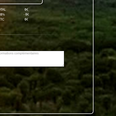
OTAL
0
€
E
0
%
-
0
€
TTC
0
€