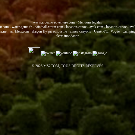
www.ardeche-adventure.com
-
Mentions légales
nt.com
-
water-game.fr
-
paintball-xtrem.com
-
location-canoe-kayak.com
-
location-canoe-kay
he.net
-
air-filets.com
-
dragon-fly-parachutisme
-
cimes-canyons
-
Genêt d'Or Vogüé
-
Camping 
alerte inondation
© 2026 MS2COM, TOUS DROITS RÉSERVÉS