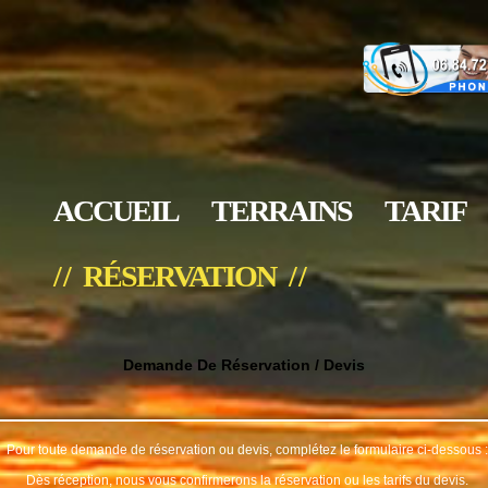
ACCUEIL
TERRAINS
TARIF
/ / RÉSERVATION / /
Demande De Réservation / Devis
Pour toute demande de réservation ou devis, complétez le formulaire ci-dessous :
Dès réception, nous vous confirmerons la réservation ou les tarifs du devis.