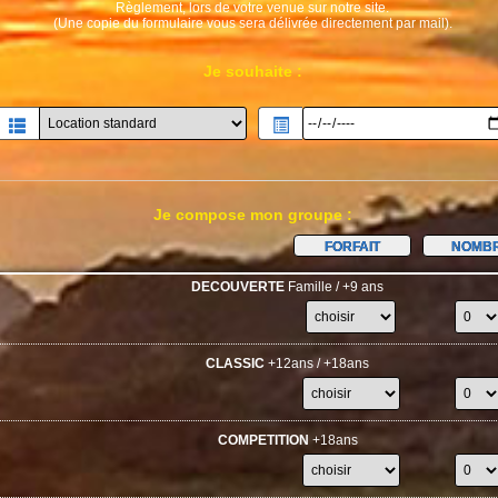
Règlement, lors de votre venue sur notre site.
(Une copie du formulaire vous sera délivrée directement par mail).
Je souhaite :
Je compose mon groupe :
FORFAIT
NOMB
DECOUVERTE
Famille / +9 ans
CLASSIC
+12ans / +18ans
COMPETITION
+18ans