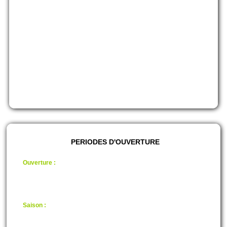
Nous proposons au Grand public et aux licenciers notre savoir faire
dans le milieu du paintball.
Des terrains pour tous niveaux, un arbitre/animateur, du matériel de
qualité, des billes 100% biodégradables.
Jouez avec des lanceurs semi auto de compétition ou électro...
(Pas de matériels bas de gamme chez nous !!!)
Jouez à des scénarios de jeux évolutifs et adaptés à chaque Groupe
dans le plus grand centre de paintball d'Ardèche.
Vente de billes à emporter ou à jouer sur place pour les jouers équipé !
Vous allez passer un moment Inoubliable !
PERIODES D'OUVERTURE
Ouverture :
fermé en période froide.
De 9H / 19H
(Avec Réservation)
*Heures variables suivant Réservation et Terrains dispo.
Saison :
Juillet, Aout
15H00 / 19H00
(Juillet/Aout Fermé le DIMANCHE)
(Avec Réservation)