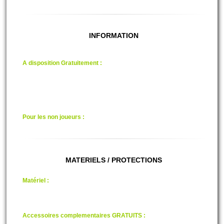
INFORMATION
A disposition Gratuitement :
wc
vestiaire
casiers de rangement avec clef
Un parking Privé
Aire de pique-nique
Accés direct à l'Ardèche
Pour les non joueurs :
un accés direct à la rivière.
MATERIELS / PROTECTIONS
Matériel :
Lanceur semi-auto
Lanceur électronique
Billes "100% Bio"
Masque "Homologué"
Accessoires complementaires GRATUITS :
Plastron, Combinaison.