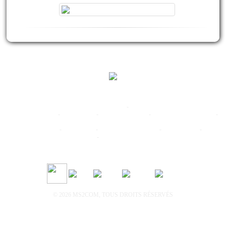
www.ardeche-adventure.com
-
Mentions légales
mini-golf-geant.com
-
water-game.fr
-
paintball-xtrem.com
-
location-canoe-kayak.com
-
location-canoe-kayak-ardeche.com
paintball-ardeche.net
-
air-filets.com
-
dragon-fly-parachutisme
-
cimes-canyons
-
Genêt
d'Or Vogüé
-
Camping 'Les Peupliers'
alerte inondation
© 2026 MS2COM, TOUS DROITS RÉSERVÉS